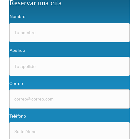
Reservar una cita
N
Nombre
o
m
b
r
e
Apellido
Correo
Teléfono