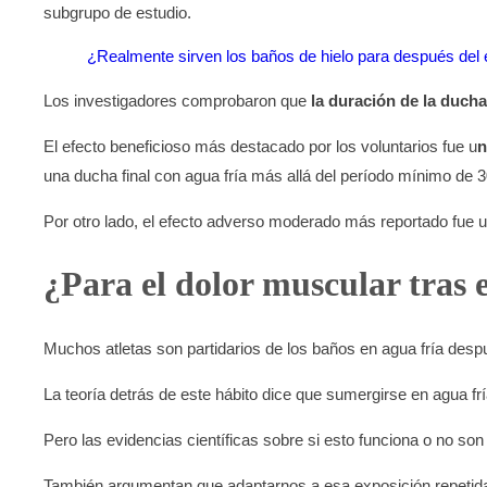
subgrupo de estudio.
¿Realmente sirven los baños de hielo para después del e
Los investigadores comprobaron que
la duración de la ducha 
El efecto beneficioso más destacado por los voluntarios fue u
n
una ducha final con agua fría más allá del período mínimo de 3
Por otro lado, el efecto adverso moderado más reportado fue 
¿Para el dolor muscular tras e
Muchos atletas son partidarios de los baños en agua fría despu
La teoría detrás de este hábito dice que sumergirse en agua frí
Pero las evidencias científicas sobre si esto funciona o no so
También argumentan que adaptarnos a esa exposición repetida a