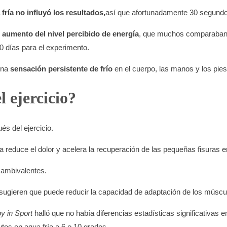
fría no influ
y
ó los resultados
,
así que afortunadamente 30 segundos
 aumento del nivel percibido de energía
, que muchos comparaban c
0 días para el experimento.
una
sensación persistente de frío
en el cuerpo, las manos y los pies
l ejercicio?
és del ejercicio.
a reduce el dolor y acelera la recuperación de las pequeñas fisuras e
n ambivalentes.
 sugieren que puede reducir la capacidad de adaptación de los múscu
y in Sport
halló que no había diferencias estadísticas significativas 
utos en agua fría a 6 o 10 grados.