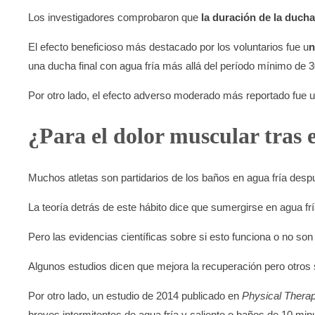
Los investigadores comprobaron que
la duración de la ducha 
El efecto beneficioso más destacado por los voluntarios fue u
n
una ducha final con agua fría más allá del período mínimo de 3
Por otro lado, el efecto adverso moderado más reportado fue 
¿Para el dolor muscular tras e
Muchos atletas son partidarios de los baños en agua fría despu
La teoría detrás de este hábito dice que sumergirse en agua frí
Pero las evidencias científicas sobre si esto funciona o no so
Algunos estudios dicen que mejora la recuperación pero otros
Por otro lado, un estudio de 2014 publicado en
Physical Therap
breves intermitentes de agua fría y caliente o baños de 10 min