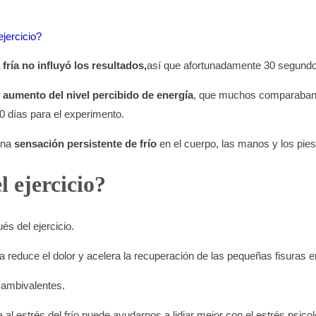
jercicio?
fría no influ
y
ó los resultados
,
así que afortunadamente 30 segundos
 aumento del nivel percibido de energía
, que muchos comparaban c
0 días para el experimento.
una
sensación persistente de frío
en el cuerpo, las manos y los pies
l ejercicio?
és del ejercicio.
a reduce el dolor y acelera la recuperación de las pequeñas fisuras e
n ambivalentes.
l estrés del frío puede ayudarnos a lidiar mejor con el estrés psico