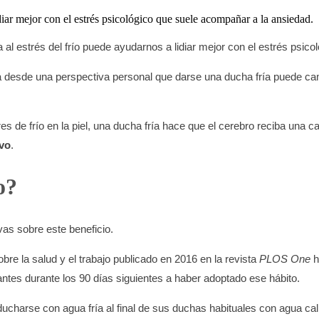
diar mejor con el estrés psicológico que suele acompañar a la ansiedad.
l estrés del frío puede ayudarnos a lidiar mejor con el estrés psico
a desde una perspectiva personal que darse una ducha fría puede cam
s de frío en la piel, una ducha fría hace que el cerebro reciba una 
ivo
.
o?
vas sobre este beneficio.
bre la salud y el trabajo publicado en 2016 en la revista
PLOS One
h
antes durante los 90 días siguientes a haber adoptado ese hábito.
ucharse con agua fría al final de sus duchas habituales con agua cal