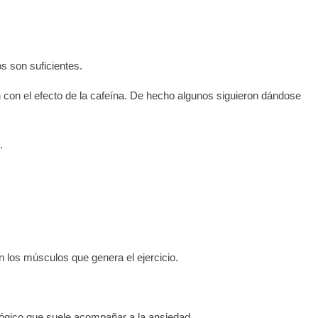
 son suficientes.
on el efecto de la cafeína. De hecho algunos siguieron dándose
.
n los músculos que genera el ejercicio.
lógico que suele acompañar a la ansiedad.