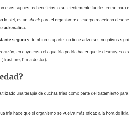
n esos supuestos beneficios lo suficientemente fuertes como para con
n la piel, es un
shock
para el organismo: el cuerpo reacciona desen
re adrenalina
.
stante segura
y -temblores aparte- no tiene adversos negativos signif
azón, en cuyo caso el agua fría podría hacer que te desmayes o suf
(Trust me, I´m a doctor).
iedad?
tilizado una terapia de duchas frías como parte del tratamiento para
agua fría hace que el organismo se vuelva más eficaz a la hora de lidi